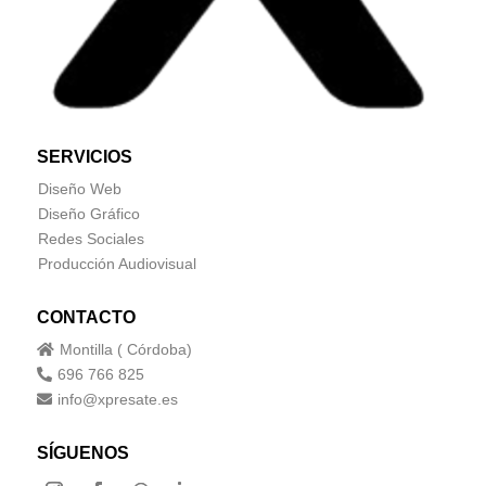
SERVICIOS
Diseño Web
Diseño Gráfico
Redes Sociales
Producción Audiovisual
CONTACTO
Montilla ( Córdoba)

696 766 825

info@xpresate.es

SÍGUENOS