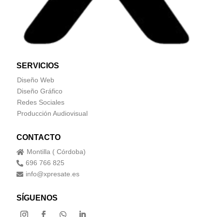
SERVICIOS
Diseño Web
Diseño Gráfico
Redes Sociales
Producción Audiovisual
CONTACTO
Montilla ( Córdoba)

696 766 825

info@xpresate.es

SÍGUENOS